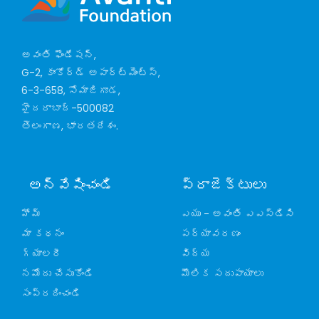
అవంతి ఫౌండేషన్,
G-2, కాంకోర్డ్ అపార్ట్‌మెంట్స్,
6-3-658, సోమాజిగూడ,
హైదరాబాద్-500082
తెలంగాణ, భారతదేశం.
అన్వేషించండి
ప్రాజెక్టులు
హోమ్
ఎయు - అవంతి ఎఎస్‌డిసి
మా కథనం
పర్యావరణం
గ్యాలరీ
విద్య
నమోదు చేసుకోండి
మౌలిక సదుపాయాలు
సంప్రదించండి