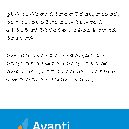
వైద్య ప్రయత్నాలకు సహాయంగా, కొవ్వూరు, రావులపాలెం,
ఏలేశ్వరం, ప్రత్తిపాడు మరియు విజయవాడకు
ఆక్సిజన్ కాన్సెంట్రేటర్లను అందించడం ద్వారా మేము
సహకరించాము.
ఫ్రంట్ లైన్ వర్కర్స్‌కి సంఘీభావంగా, మేము సిఎం
సంక్షేమ నిధి మరియు పోలీసు సంక్షేమ నిధికి కూడా
విరాళాలు అందించి, సంక్షోభ సమయాల్లో కలిసికట్టుగా
ఉండాలనే మా నిబద్ధతను ప్రదర్శించాము.