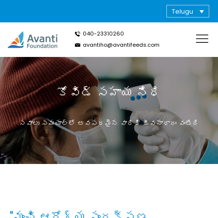
Telugu
040-23310260
avantiho@avantifeeds.com
కోవిడ్ సహాయ నిధి
సవాలు సమయాల్లో అవసరమైన వారికి జీవనాధారం వంటిది
"మంచి ఆరోగ్య సంరక్షణ