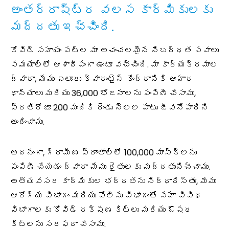
అంతర్రాష్ట్ర వలస కార్మికులకు
మద్దతు ఇచ్చింది.
కోవిడ్ సహాయం పట్ల మా అచంచలమైన నిబద్ధత సవాలు
సమయాల్లో ఆశాదీపంగా ఉంటూ వచ్చింది. మా కార్యక్రమాల
ద్వారా, మేము ఏలూరు క్వారంటైన్ కేంద్రానికి ఆహార
ధాన్యాలు మరియు 36,000 భోజనాలను పంపిణీ చేసాము,
ప్రతిరోజూ 200 మందికి రెండు నెలల పాటు జీవనోపాధిని
అందించాము.
అదనంగా, గ్రామీణ ప్రాంతాల్లో 100,000 మాస్క్‌లను
పంపిణీ చేయడం ద్వారా మేము రైతులకు మద్దతునిచ్చాము.
అత్యవసర కార్మికుల భద్రతను నిర్ధారిస్తూ, మేము
ఆరోగ్య విభాగం మరియు పోలీసు విభాగంతో సహా వివిధ
విభాగాలకు కోవిడ్ రక్షణ కిట్‌లు మరియు ఔషధ
కిట్‌లను సరఫరా చేసాము.