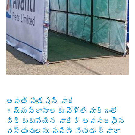
అవంతి ఫౌండేషన్ వారి
గమ్యస్థానాలకు వెళ్లే మార్గంలో
చిక్కుకుపోయిన వారికి అవసరమైన
వస్తువులను పంపిణీ చేయడం ద్వారా