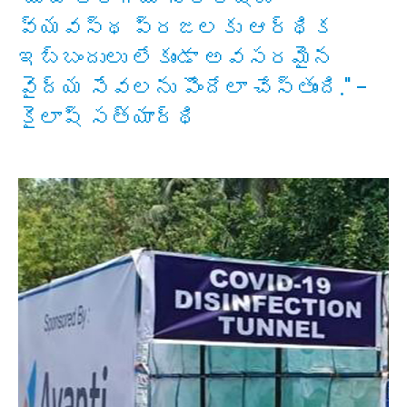
వ్యవస్థ ప్రజలకు ఆర్థిక
ఇబ్బందులు లేకుండా అవసరమైన
వైద్య సేవలను పొందేలా చేస్తుంది." -
కైలాష్ సత్యార్థి