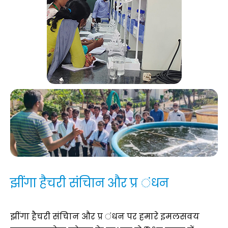
झींगा हैचरी संचािन और प्र ंधन
झींगा हैचरी संचािन और प्र ंधन पर हमारे इमलसवय