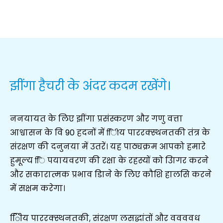
झींगा हैचरी के अंदर कदम रखेंगे।
ननयायत के लिए झींगा प्रसंस्करण और गणु वत्ता
आश्वासन के वि 90 हदनों में ििीय पाररक्स्थनतकी तंत्र के
संरक्षण की दनुनया में उतरें। यह पाठ्यक्रम आपको हमारे
हुमूल्य िि पयायवरण की रक्षा के रहस्यों को उिागर करने
और सकारात्मक प्रभाव डािने के लिए कौशि हालसि करने
में सक्षम करेगा।
ििीय पाररक्स्थनतकी, संरक्षण लसद्धांतों और ववववध