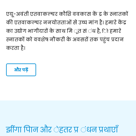
एयू-अवंती एतवाकल्चर कौशि ववकास कें द्र के स्नातकों
की एतवाकल्चर ननयोतताओं से उच्च मांग है। हमारे केंद्र
का उद्योग भागीदारों के साथ मि ूत सं ंध है, िो हमारे
स्नातकों को ववशेष नौकरी के अवसरों तक पहुंच प्रदान
करता है।
और पढ़ें
झींगा पािन और ेहतर प्र ंधन प्रथाएाँ