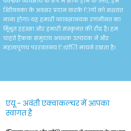
वैक्श्वक व्यवसाय के रूप में सफि होने के लिए, हमें
आिीववका के अवसर प्रदान करके िोगों को सशतत
नाना होगा। यह हमारी व्यावसानयक रणनीनत का
मूिभूत हहस्सा और हमारी संस्कृनत की रीढ है। हम
चाहते हैंकक समुदाय अचधक उत्पादक नें और
महत्वपूणय पररवतनय िाएाँिो मायने रखता है।
एयू - अवंती एक्वाकल्चर में आपका
स्वागत है