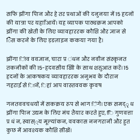
सफि झींगा पािन और हे तर प्रथाओं की दनुनया में 15 हदनों
की यात्रा पर यहााँआयें। यह व्यापक पाठ्यक्रम आपको
झींगा की खेती के लिए व्यावहाररक कौशि और ज्ञान से
िैस करने के लिए ड़डज़ाइन ककया गया है।
झींगा िीव ववज्ञान, चारा प्र ंधन और नवीन संस्कृनत
तकनीकों की 15-हदवसीय खोि के साथ शरुुआत करें। 15
हदनों के आकषकय व्यावहाररक अनुभव के दौरान
गहराई से िानें, िहां आप वास्तववक कृवष
गनतववचधयों में सकक्रय रूप से भाग िेंगे। एक समद्ृ ध
झींगा पािन उद्यम के लिए मंच तैयार करते हुए, िि गुणवत्ता
प्र धं न, स्वास््य मूल्यांकन, ववकास ननगरानी और हुत
कुछ में आवश्यक कौशि सीखें।