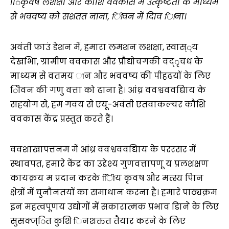
ििकृवष लशक्षा और कौशि ववकास में उत्कृष्टता के माध्यम
से भववष्य को सशतत नाना, िीवन में दिाव िाना।
अवंती फाउं डेशन में, हमारा लमशन लशक्षा, स्वास््य
देखभाि, ग्रामीण ववकास और प्रौद्योचगकी वद्ृचध के
माध्यम से वतमय ान और भववष्य की पीहढयों के लिए
िीवन की गणु वत्ता को ढाना है। आंध्र ववश्वववद्यािय के
सहयोग से, हम गवय से एयू-अवंती एतवाकल्चर कौशि
ववकास केंद्र प्रस्तुत करते हैं।
ववशाखापत्तनम में आंध्र ववश्वववद्यािय के पररसर में
स्थावपत, हमारे केंद्र का उद्देश्य गुणवत्तापणू य प्रलशक्षण
कायक्रय म प्रदान करके ििीय कृवष और मत्स्य पािन
क्षेत्रों में चुनौनतयों का समाधान करना है। हमारे पाठ्यक्रम
इन महत्वपूणय उद्योगों में सकारात्मक प्रभाव डािने के लिए
सुसक्ज्ित कुशि िनशक्तत तैयार करने के लिए