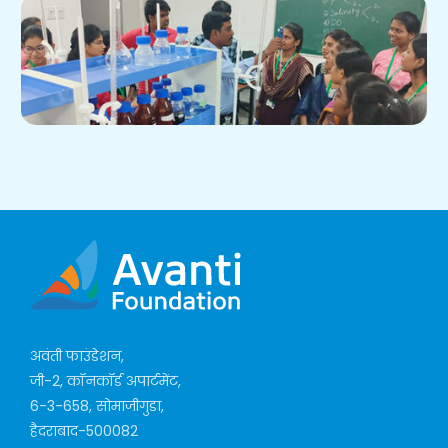
अवंती फाउंडेशन,
जी-2, कॉनकॉर्ड अपार्टमेंट,
6-3-658, सोमाजीगुडा,
हैदराबाद-500082