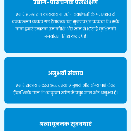
उद्योग-प्रासंचगक प्रलशक्षण
हमारे प्रलशक्षण कायक्रय म उद्योग ववशेषज्ञों के परामशय से
ववकलसत ककए गए हैंताकक यह सुननक्श्चत ककया िा सके
कक हमारे स्नातक उन कौशि और ज्ञान से िैस हैं क्िनकी
ननयोतता तिाश कर रहे हैं।
अनुभवी संकाय
हमारे संकाय सदस्य अत्यचधक अनुभवी और योग्य पशे ेवर
हैंक्िनके पास ििीय कृवष उद्योग में प्रचुर ज्ञान और अनुभव है।
अत्याधुननक सुववधाएं