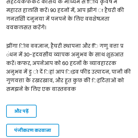
सहटयकफकेट कोसय के माध्यम से ििीय कृवष में
महारत हालसि करें। 90 हदनों में, आप झीगं ा हैचरी की
गनतशीि दनुनया में पनपने के लिए ववशेषज्ञता
ववकलसत करेंगे।
झींगा िीव ववज्ञान, हैचरी स्थापना और िि गणु वत्ता प्र
ंधन में 30-हदवसीय व्यापक अनुभव के साथ शुरुआत
करें। कफर, अपनेआप को 60 हदनों के व्यावहाररक
अनुभव में डु ो दें िहां आप िाइव फीड उत्पादन, पानी की
गुणवत्ता के रखरखाव, और हुत कुछ की िहटिताओं को
समझने के लिए एक वास्तववक
और पढ़ें
पंजीकरण करवाना