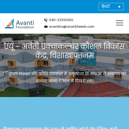
हिन्दी
040-23310260
avantiho@avantifeeds.com
एयू - अवंती एक्वाकल्चर कौशल विकास
केंद्र, विशाखापत्तनम
ििकृवष लशक्षा और कौशि ववकास में उत्कृष्टता के माध्यम से भववष्य को
सशतत नाना, िीवन में दिाव िाना।