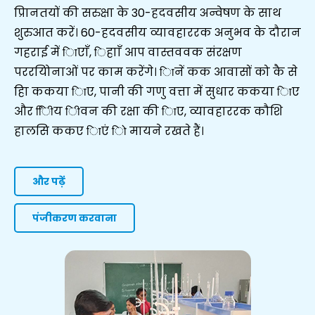
प्रिानतयों की सरुक्षा के 30-हदवसीय अन्वेषण के साथ
शुरुआत करें। 60-हदवसीय व्यावहाररक अनुभव के दौरान
गहराई में िाएाँ, िहााँ आप वास्तववक संरक्षण
पररयोिनाओं पर काम करेंगे। िानें कक आवासों को कै से
हाि ककया िाए, पानी की गणु वत्ता में सुधार ककया िाए
और ििीय िीवन की रक्षा की िाए, व्यावहाररक कौशि
हालसि ककए िाएं िो मायने रखते हैं।
और पढ़ें
पंजीकरण करवाना