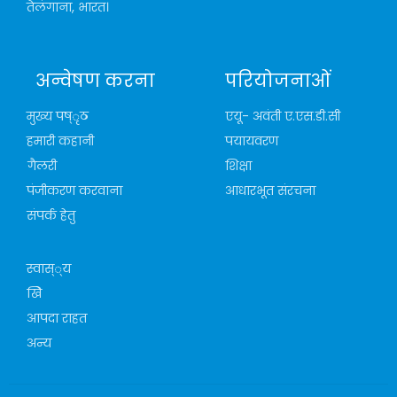
तेलंगाना, भारत।
अन्वेषण करना
परियोजनाओं
मुख्य पष्ृठ
एयू- अवंती ए.एस.डी.सी
हमारी कहानी
पयायवरण
गैलरी
शिक्षा
पंजीकरण करवाना
आधारभूत संरचना
संपर्क हेतु
स्वास््य
खेि
आपदा राहत
अन्य