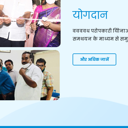
योगदान
ववववध परोपकारी योिनाओ
समथयन के माध्यम से समु
और अधिक जानें