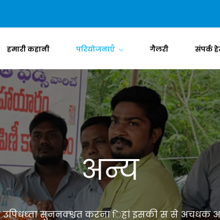
हमारी कहानी
परियोजनाएँ
गैलरी
संपर्क हे
अन्य
 उपिधध्ता सुननक्श्चत करना िहां इसकी स से अचधक आ