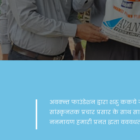
अवक्न्त फाउंडेशन द्वारा शरूु ककय
सांस्कृनतक प्रचार प्रसार के सा
ननमायण हमारी प्रनत द्धता वववधता