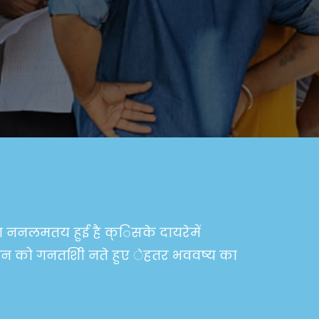
िा ननलमतय हुई है क्िसके दायरेमें
ीवन को गनतशीि नते हुए ेहतर भववष्य का