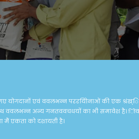
े गए योगदानों एवं ववलभन्न पररयोिनाओं की एक श्रंख्
थ साथ ववलभन्न अन्य गनतववचधयों का भी समावेश है। ि
 मैं एकता को दशायती है।