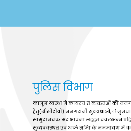
पुलिस विभाग
कानून व्यस्था में कायरय त व्यक्ततओं की नन
हेतु(सीसीटीवी) ननगरानी सुववधाओ, ं नुनयादी
सामुदानयक सद भावना सहहत ववलभन्न पहिों 
सुव्यवक्स्थत एवं अच्छे समाि के ननमायण में 